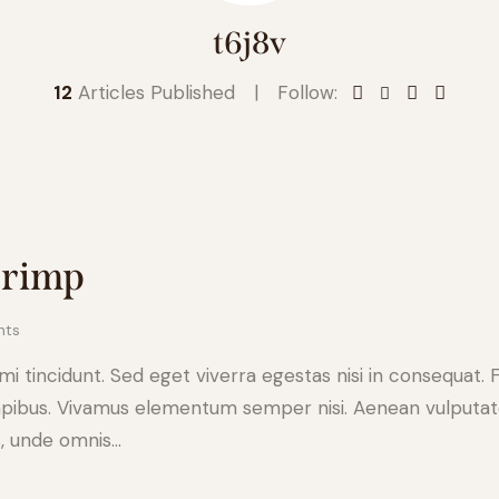
t6j8v
12
Articles Published
Follow:
shrimp
ts
 tincidunt. Sed eget viverra egestas nisi in consequat. 
apibus. Vivamus elementum semper nisi. Aenean vulputate e
s, unde omnis…