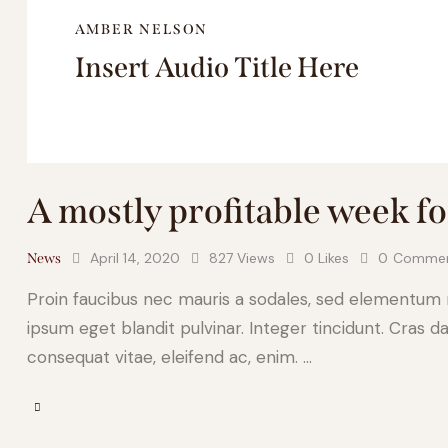
AMBER NELSON
Insert Audio Title Here
A mostly profitable week fo
April 14, 2020
827
Views
0
Likes
0
Comme
News
Proin faucibus nec mauris a sodales, sed elementum mi
ipsum eget blandit pulvinar. Integer tincidunt. Cras d
consequat vitae, eleifend ac, enim. …