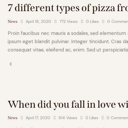
7 different types of pizza 
April 18, 2020
772
Views
0
Likes
0
Commen
News
Proin faucibus nec mauris a sodales, sed elementum mi
ipsum eget blandit pulvinar. Integer tincidunt. Cras d
consequat vitae, eleifend ac, enim. Sed ut perspiciati
When did you fall in love w
April 17, 2020
814
Views
0
Likes
0
Commen
News