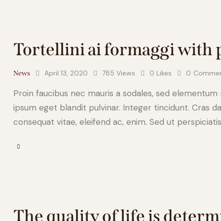
Tortellini ai formaggi with
April 13, 2020
785
Views
0
Likes
0
Commen
News
Proin faucibus nec mauris a sodales, sed elementum mi
ipsum eget blandit pulvinar. Integer tincidunt. Cras d
consequat vitae, eleifend ac, enim. Sed ut perspiciati
The quality of life is deter