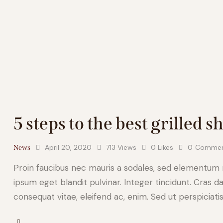
5 steps to the best grilled 
April 20, 2020
713
Views
0
Likes
0
Commen
News
Proin faucibus nec mauris a sodales, sed elementum mi
ipsum eget blandit pulvinar. Integer tincidunt. Cras d
consequat vitae, eleifend ac, enim. Sed ut perspiciati