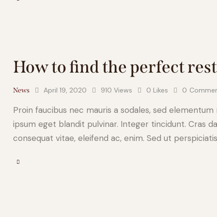
How to find the perfect res
April 19, 2020
910
Views
0
Likes
0
Commen
News
Proin faucibus nec mauris a sodales, sed elementum mi
ipsum eget blandit pulvinar. Integer tincidunt. Cras d
consequat vitae, eleifend ac, enim. Sed ut perspiciati